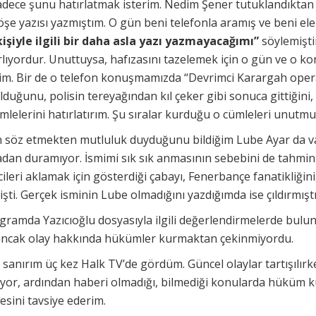
dece şunu hatırlatmak isterim. Nedim Şener tutuklandıktan so
şe yazısı yazmıştım. O gün beni telefonla aramış ve beni ele
kişiyle ilgili bir daha asla yazı yazmayacağımı”
söylemişti
lıyordur. Unuttuysa, hafızasını tazelemek için o gün ve o ko
irim. Bir de o telefon konuşmamızda “Devrimci Karargah ope
lduğunu, polisin tereyağından kıl çeker gibi sonuca gittiğini,
mlelerini hatırlatırım. Şu sıralar kurduğu o cümleleri unutm
öz etmekten mutluluk duyduğunu bildiğim Lube Ayar da vard
an duramıyor. İsmimi sık sık anmasının sebebini de tahmin 
ileri aklamak için gösterdiği çabayı, Fenerbançe fanatikliği
işti. Gerçek isminin Lube olmadığını yazdığımda ise çıldırmışt
ogramda Yazıcıoğlu dosyasıyla ilgili değerlendirmelerde bul
ancak olay hakkında hükümler kurmaktan çekinmiyordu.
 sanırım üç kez Halk TV’de gördüm. Güncel olaylar tartışılırke
yor, ardından haberi olmadığı, bilmediği konularda hüküm 
esini tavsiye ederim.