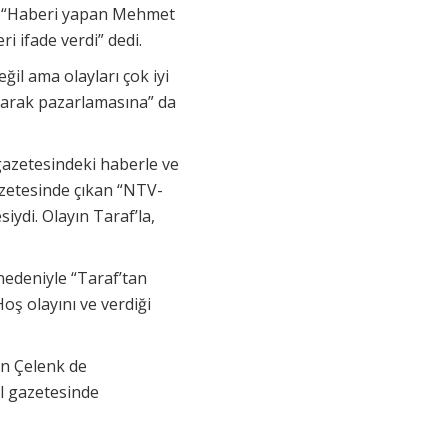
ı. “Haberi yapan Mehmet
i ifade verdi” dedi.
il ama olayları çok iyi
olarak pazarlamasına” da
gazetesindeki haberle ve
azetesinde çıkan “NTV-
iydi. Olayın Taraf’la,
 nedeniyle “Taraf’tan
ş olayını ve verdiği
an Çelenk de
l gazetesinde