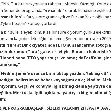
 CNN Türk televizyonuna rahmetli Muhsin Yazıcıoğlu’nun oğ
edim Şener de programda
“ev sahibi
” olarak kendisine eşlik ed
asını bilen
” sıfatıyla programdaydı ve Furkan Yazıcıoğlu’na 
’yle irtibatını” konuşuyorlardı.
 bir süre izleyebildim. Kısa bir süre diyorum çünkü elektrikl
rogramı kaçırdım. İzlediğim bölümde Şener, bir ara sözü 2009
di. “
Hırant Dink ciyatetinde FETÖ’nün Jandarma fotoğra
enzer durumun Taraf gazetesi eliyle, Baransu haberiyle 
“
Haberi bana FETÖ yaptırmıştı ve amaç da Fetö’nün işled
etmekmiş.”
Nedim Şener’e uzunca bir muktup yazdım. Yaklaşık 34 s
lmadığını belirttim ve haber kaynağımı da açıkladım. Mek
miyorum. Geçti ve konuyla ilgili bir açıklama yaptıysa 
 değilim. Mektupla ilgili açıklama yaptıysa bilgim olmadı
rim.
Z VE PROGRAMDAŞLARI. SİZLERİ YALANINIZI İSPATA DAV