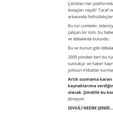
Çıktıkları her platformd
Amaçları neydi? Taraf ne
arkasında Fethullahçıla
Bu tür cümleler, televiz
çalışan bir isim, bu habe
ve iddialarda bulundu.
Bu ve bunun gibi iddial
2009 yılından beri bu t
sustukça ve haber kayna
yoksun irtibatlar kurma
Artık susmama kararı 
kaynaklarıma verdiğim 
olacak. Şimdilik bu ka
döneyim.
SEVGİLİ NEDİM ŞENE