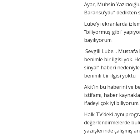
Ayar, Muhsin Yazıcıoığl
Baransu’ydu” dedikten s
Lube’yi ekranlarda izlem
“biliyormuş gibi” yapıyo
bayılıyorum.
Sevgili Lube… Mustafa H
benimle bir ilgisi yok. 
sinyal” haberi nedeniyle
benimli bir ilgisi yoktu.
Akit’in bu haberini ve be
istifamı, haber kaynakl
ifadeyi çok iyi biliyorum
Halk TV’deki aynı prog
değerlendirmelerde bulu
yazıişlerinde çalışmış 