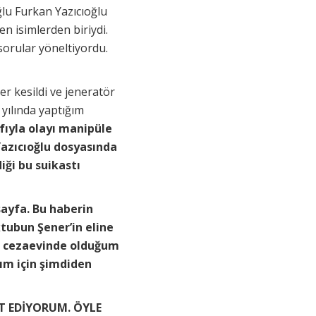
lu Furkan Yazıcıoğlu
en isimlerden biriydi.
sorular yöneltiyordu.
er kesildi ve jeneratör
 yılında yaptığım
fıyla olayı manipüle
Yazıcıoğlu dosyasında
iği bu suikastı
ayfa. Bu haberin
tubun Şener’in eline
da cezaevinde olduğum
ğım için şimdiden
ET EDİYORUM. ÖYLE