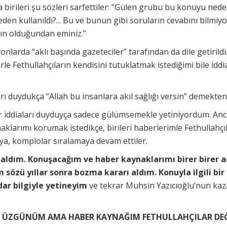
a birileri şu sözleri sarfettiler: “Gülen grubu bu konuyu ned
den kullanıldı?... Bu ve bunun gibi soruların cevabını bilmi
rın olduğundan eminiz.”
yonlarda “aklı başında gazeteciler” tarafından da dile getiril
rle Fethullahçıların kendisini tutuklatmak istediğimi bile iddia
arı duydukça “Allah bu insanlara akıl sağlığı versin” demekt
ür iddiaları duyduyça sadece gülümsemekle yetiniyordum. An
klarımı korumak istedikçe, birileri haberlerimle Fethullahçı
ya, komplolar sıralamaya devam ettiler.
aldım. Konuşacağım ve haber kaynaklarımı birer birer 
sözü yıllar sonra bozma kararı aldım. Konuyla ilgili bi
dar bilgiyle yetineyim
ve tekrar Muhsin Yazıcıoğlu’nun kaz
R… ÜZGÜNÜM AMA HABER KAYNAĞIM FETHULLAHÇILAR DE