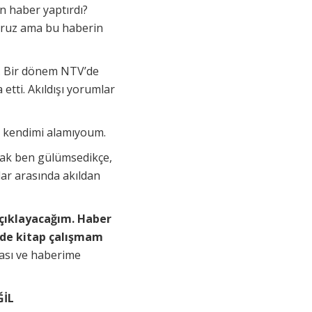
en haber yaptırdı?
yoruz ama bu haberin
di. Bir dönem NTV’de
 etti. Akıldışı yorumlar
en kendimi alamıyoum.
cak ben gülümsedikçe,
lar arasında akıldan
açıklayacağım. Haber
r de kitap çalışmam
ası ve haberime
ĞİL