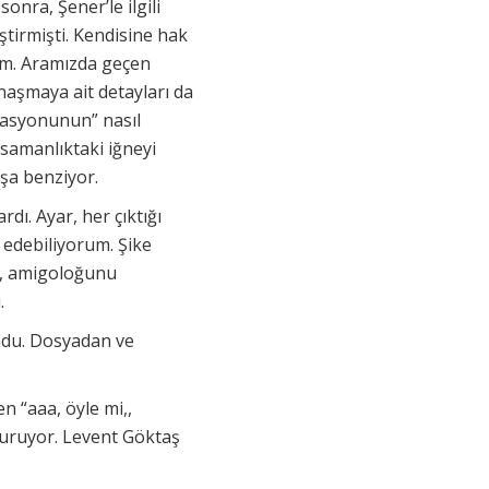
nra, Şener’le ilgili
ştirmişti. Kendisine hak
m. Aramızda geçen
naşmaya ait detayları da
rasyonunun” nasıl
 samanlıktaki iğneyi
uşa benziyor.
ı. Ayar, her çıktığı
edebiliyorum. Şike
ni, amigoloğunu
ı.
undu. Dosyadan ve
n “aaa, öyle mi,,
kuruyor. Levent Göktaş