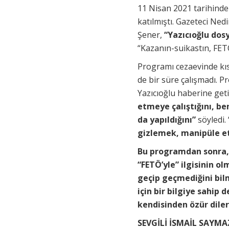
11 Nisan 2021 tarihinde
katılmıştı. Gazeteci N
Şener,
“Yazıcıoğlu dosy
“Kazanın-suikastın, FETÖ
Programı cezaevinde kısa
de bir süre çalışmadı. P
Yazıcıoğlu haberine getir
etmeye çalıştığını, b
da yapıldığını”
söyledi. 
gizlemek, manipüle 
Bu programdan sonra, 
“FETÖ’yle” ilgisinin o
geçip geçmediğini bil
için bir bilgiye sahip
kendisinden özür dile
SEVGİLİ İSMAİL SAYMA