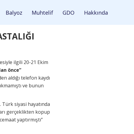
Balyoz
Muhtelif
GDO
Hakkında
ASTALIĞI
iyle ilgili 20-21 Ekim
an önce”
en aldığı telefon kaydı
 çıkmamıştı ve bunun
. Türk siyasi hayatında
ları gerçeklikten kopup
cemaat yaptırmıştı”