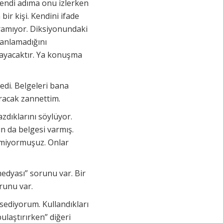
 Kendi adıma onu izlerken
ir kişi. Kendini ifade
uramıyor. Diksiyonundaki
 anlamadığını
layacaktır. Ya konuşma
edi. Belgeleri bana
aracak zannettim.
zdıklarını söylüyor.
n da belgesi varmış.
lmiyormuşuz. Onlar
edyası” sorunu var. Bir
orunu var.
issediyorum. Kullandıkları
bulaştırırken” diğeri