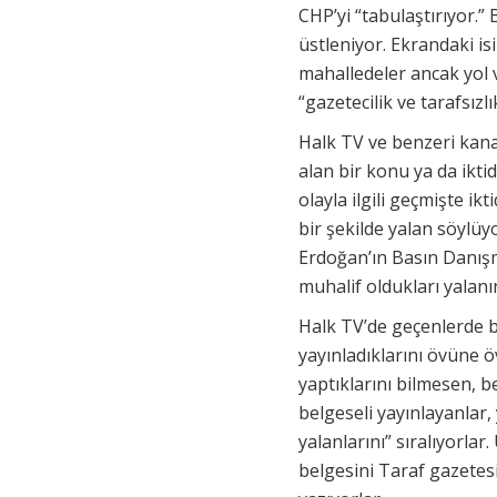
CHP’yi “tabulaştırıyor.” 
üstleniyor. Ekrandaki isim
mahalledeler ancak yol v
“gazetecilik ve tarafsızl
Halk TV ve benzeri kana
alan bir konu ya da ikti
olayla ilgili geçmişte ik
bir şekilde yalan söylü
Erdoğan’ın Basın Danışma
muhalif oldukları yalan
Halk TV’de geçenlerde b
yayınladıklarını övüne 
yaptıklarını bilmesen,
belgeseli yayınlayanlar,
yalanlarını” sıralıyorlar
belgesini Taraf gazetesi