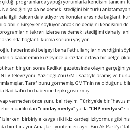
de çıktığı programlarda yaptığı yorumlarla kendisini tanıdım.
Ne dediğini ya da ne demek istediğini bir türlü anlatamayan b
la ilgili daldan dala atlıyor ve konular arasında bağlantı k
 olabilir. Birşeyler söylüyor ancak ne dediğini kendisinin de
programların tekrarı izlerse ne demek istediğimi daha iyi an
r arasında bağlantı kurma sorunu yaşıyor.
ğlu haberindeki belgeyi bana Fethullahçıların verdiğini söyl
niden o kadar emin ki izleyince birazdan ortaya bir belge çık
tıktan bir gün sonra Radikal gazetesinde olayın gerçeğini ya
 NTV televizyonu Yazıcıoğlu’nu GMT saatiyle aramış ve bunu
ayımlamışlar. Taraf bunu görmemiş. GMT’nin ne olduğunu bi
da Radikal’in bu haberine tepki göstermiş.
evap vermeden önce şunu belirteyim. Türkiye’de bir “havuz m
ebir muadili olan
“candaş medya
” ya da
“CHP medyası
” s
 izlerken, birbiriyle kavgalı iki ikiz kardeşi izliyormuş gibi h
ında birebir aynı. Amaçları, yöntemleri aynı. Biri Ak Parti’yi “ta