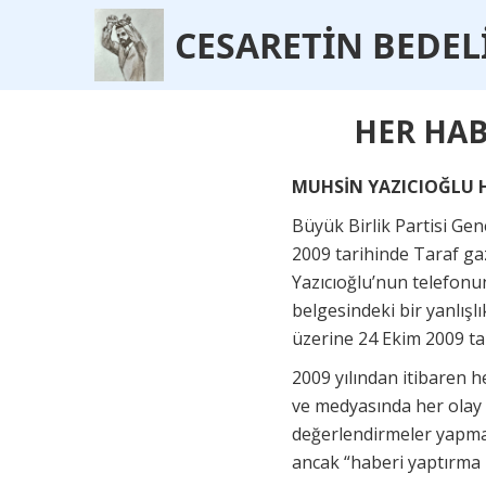
CESARET
İ
N BEDEL
HER HAB
MUHSİN YAZICIOĞLU 
Büyük Birlik Partisi Gen
2009 tarihinde Taraf g
Yazıcıoğlu’nun telefonun
belgesindeki bir yanlış
üzerine 24 Ekim 2009 ta
2009 yılından itibaren h
ve medyasında her olay 
değerlendirmeler yapmay
ancak “haberi yaptırma 