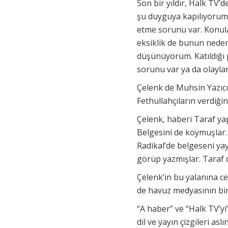
Son bir yıldır, Halk TV’
şu duyguya kapılıyorum. 
etme sorunu var. Konular
eksiklik de bunun nedeni
düşünüyorum. Katıldığı 
sorunu var ya da olayla
Çelenk de Muhsin Yazıcıo
Fethullahçıların verdiği
Çelenk, haberi Taraf yap
Belgesini de koymuşlar.
Radikal’de belgeseni y
görüp yazmışlar. Taraf 
Çelenk’in bu yalanına c
de havuz medyasının bir
“A haber” ve “Halk TV’yi”
dil ve yayın çizgileri asl