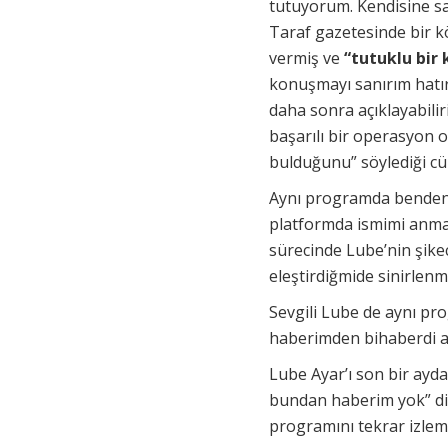
tutuyorum. Kendisine sa
Taraf gazetesinde bir kö
vermiş ve
“tutuklu bir 
konuşmayı sanırım hatır
daha sonra açıklayabil
başarılı bir operasyon o
bulduğunu” söylediği cü
Aynı programda benden s
platformda ismimi anmad
sürecinde Lube’nin şikec
eleştirdiğmide sinirlenm
Sevgili Lube de aynı pr
haberimden bihaberdi 
Lube Ayar’ı son bir ayda
bundan haberim yok” di
programını tekrar izlem