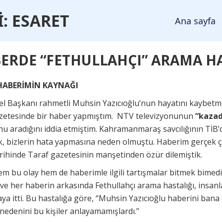
İ
: ESARET
Ana sayfa
ERDE “FETHULLAHÇI” ARAMA H
HABERİMİN KAYNAĞI
el Başkanı rahmetli Muhsin Yazıcıoğlu’nun hayatını kaybetmes
azetesinde bir haber yapmıştım. NTV televizyonunun
“kazad
u aradığını iddia etmiştim. Kahramanmaraş savcılığının TİB’d
lık, bizlerin hata yapmasına neden olmuştu. Haberim gerçek
rihinde Taraf gazetesinin manşetinden özür dilemiştik.
em bu olay hem de haberimle ilgili tartışmalar bitmek bimedi
ve her haberin arkasında Fethullahçı arama hastalığı, insan
a itti. Bu hastalığa göre, “Muhsin Yazıcıoğlu haberini bana 
nedenini bu kişiler anlayamamışlardı.”