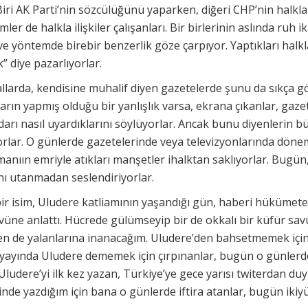
Biri AK Parti’nin sözcülüğünü yaparken, diğeri CHP’nin halkla 
ler de halkla ilişkiler çalışanları. Bir birlerinin aslında ruh ik
e yöntemde birebir benzerlik göze çarpıyor. Yaptıkları halkla i
ık” diye pazarlıyorlar.
llarda, kendisine muhalif diyen gazetelerde şunu da sıkça g
darın yapmış olduğu bir yanlışlık varsa, ekrana çıkanlar, gaze
tidarı nasıl uyardıklarını söylüyorlar. Ancak bunu diyenlerin 
yorlar. O günlerde gazetelerinde veya televizyonlarında dön
nıın emriyle atıkları manşetler ihalktan saklıyorlar. Bugün,
ını utanmadan seslendiriyorlar.
ir isim, Uludere katliamının yaşandığı gün, haberi hükümete
övüne anlattı. Hücrede gülümseyip bir de okkalı bir küfür s
 ben de yalanlarına inanacağım. Uludere’den bahsetmemek iç
 yayında Uludere dememek için çırpınanlar, bugün o günlerde 
. Uludere’yi ilk kez yazan, Türkiye’ye gece yarısı twiterdan d
nde yazdığım için bana o günlerde iftira atanlar, bugün ikiy