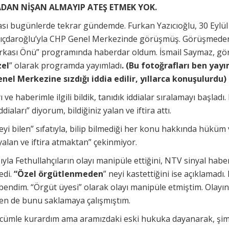
DAN NİŞAN ALMAYIP ATEŞ ETMEK YOK.
sı bugünlerde tekrar gündemde. Furkan Yazıcıoğlu, 30 Eylül
lıçdaroğlu’yla CHP Genel Merkezinde görüşmüş. Görüşmeden
rkası Önü” programında haberdar oldum. İsmail Saymaz, gör
zel
” olarak programda yayımladı
. (Bu fotoğrafları ben yay
nel Merkezine sızdığı iddia edilir, yıllarca konuşulurdu)
 ve haberimle ilgili bildik, tanıdık iddialar sıralamayı başladı.
diaları” diyorum, bildiğiniz yalan ve iftira attı.
şeyi bilen” sıfatıyla, bilip bilmediği her konu hakkında hüküm
“yalan ve iftira atmaktan” çekinmiyor.
ıyla Fethullahçıların olayı manipüle ettiğini, NTV sinyal habe
edi.
“Özel örgütlenmeden
” neyi kastettiğini ise açıklamadı.
bendim. “Örgüt üyesi” olarak olayı manipüle etmiştim. Olayı
 ben de bunu saklamaya çalışmıştım.
r cümle kurardım ama aramızdaki eski hukuka dayanarak, şimd