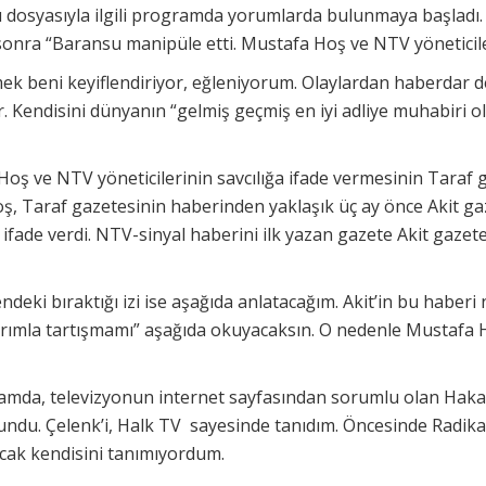
u dosyasıyla ilgili programda yorumlarda bulunmaya başlad
onra “Baransu manipüle etti. Mustafa Hoş ve NTV yöneticiler
ek beni keyiflendiriyor, eğleniyorum. Olaylardan haberdar değ
r. Kendisini dünyanın “gelmiş geçmiş en iyi adliye muhabiri 
oş ve NTV yöneticilerinin savcılığa ifade vermesinin Taraf 
Hoş, Taraf gazetesinin haberinden yaklaşık üç ay önce Akit g
 ifade verdi. NTV-sinyal haberini ilk yazan gazete Akit gazetes
ndeki bıraktığı izi ise aşağıda anlatacağım. Akit’in bu haberi
arımla tartışmamı” aşağıda okuyacaksın. O nedenle Mustafa Ho
.
ramda, televizyonun internet sayfasından sorumlu olan Hak
ndu. Çelenk’i, Halk TV sayesinde tanıdım. Öncesinde Radika
ancak kendisini tanımıyordum.