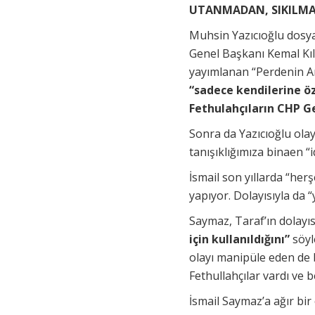
UTANMADAN, SIKILMA
Muhsin Yazıcıoğlu dosya
Genel Başkanı Kemal Kı
yayımlanan “Perdenin A
“sadece kendilerine ö
Fethulahçıların CHP Ge
Sonra da Yazıcıoğlu olayı
tanışıklığımıza binaen “id
İsmail son yıllarda “her
yapıyor. Dolayısıyla da 
Saymaz, Taraf’ın dolayıs
için kullanıldığını”
söyl
olayı manipüle eden de 
Fethullahçılar vardı ve
İsmail Saymaz’a ağır bi