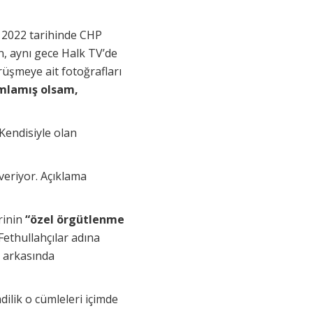
 2022 tarihinde CHP
, aynı gece Halk TV’de
üşmeye ait fotoğrafları
ımlamış olsam,
 Kendisiyle olan
 veriyor. Açıklama
rinin
“özel örgütlenme
 Fethullahçılar adına
n arkasında
ilik o cümleleri içimde