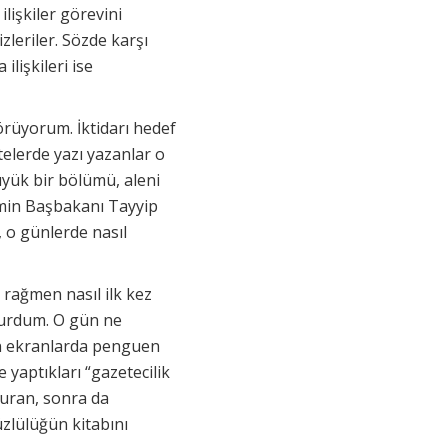
ilişkiler görevini
izleriler. Sözde karşı
lişkileri ise
örüyorum. İktidarı hedef
telerde yazı yazanlar o
büyük bir bölümü, aleni
emin Başbakanı Tayyip
 o günlerde nasıl
 rağmen nasıl ilk kez
avurdum. O gün ne
in ekranlarda penguen
yaptıkları “gazetecilik
uyuran, sonra da
üzlülüğün kitabını