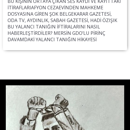
‍BU KİŞİNİN ORTAYA ÇIKAN SES KAYDI VE KAYITTAKİ
İTİRAFLARIAFYON CEZAEVİNDEN MAHKEME
DOSYASINA GİREN ŞOK BELGEKARAR GAZETESİ,
ODA TV, AYDINLIK, SABAH GAZETESİ, HADİ ÖZIŞIK
BU YALANCI TANIĞIN İFTİRALARINI NASIL
HABERLEŞTİRDİLER? MERSİN GDO’LU PİRİNÇ
DAVAMDAKİ YALANCI TANIĞIN HİKAYESİ