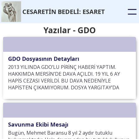
CESARET
İ
N BEDEL
İ
: ESARET
Yazılar - GDO
GDO Dosyasının Detayları
2013 YILINDA GDO’LU PİRİNÇ HABERİ YAPTIM.
HAKKIMDA MERSİN’DE DAVA AÇILDI. 19 YIL 6 AY
HAPİS CEZASI VERİLDİ. BU DAVA NEDENİYLE
HAPİSTEN ÇIKAMIYORUM. DOSYA YARGITAY’DA
Savunma Ekibi Mesajı
Bugün, Mehmet Baransu 8 yıl 2 aydır tutuklu