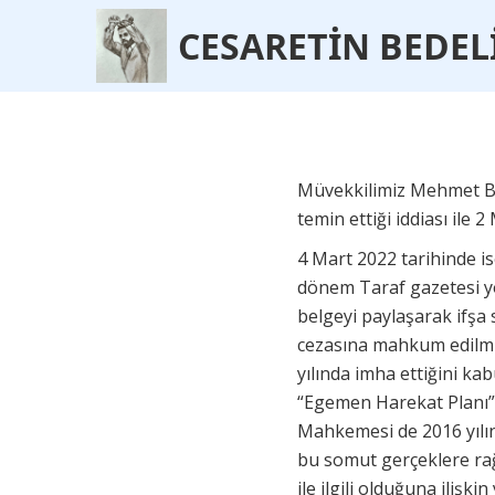
CESARET
İ
N BEDEL
Müvekkilimiz Mehmet Ba
temin ettiği iddiası ile 
4 Mart 2022 tarihinde i
dönem Taraf gazetesi yö
belgeyi paylaşarak ifşa 
cezasına mahkum edilmiş
yılında imha ettiğini ka
“Egemen Harekat Planı” i
Mahkemesi de 2016 yılın
bu somut gerçeklere ra
ile ilgili olduğuna iliş