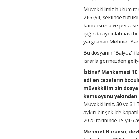
Müvekkilimiz hüküm tari
2+5 (yıl) şeklinde tutuk
kanunsuzca ve pervasızc
ışığında aydınlatması be
yargılanan Mehmet Baran
Bu dosyanın “Balyoz” ile
ısrarla görmezden geliyo
İstinaf Mahkemesi 10 
edilen cezaların bozul
müvekkilimizin dosya 
kamuoyunu yakından il
Müvekkilimiz, 30 ve 31
aykırı bir şekilde kapat
2020 tarihinde 19 yıl 6 
Mehmet Baransu, devle