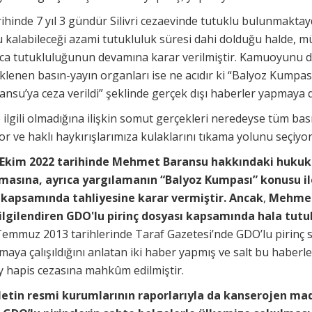
hinde 7 yıl 3 gündür Silivri cezaevinde tutuklu bulunmaktay
lu kalabileceği azami tutukluluk süresi dahi dolduğu halde, 
a tutukluluğunun devamına karar verilmiştir. Kamuoyunu doğ
klenen basın-yayın organları ise ne acıdır ki “Balyoz Kumpası 
su’ya ceza verildi” şeklinde gerçek dışı haberler yapmaya 
 ilgili olmadığına ilişkin somut gerçekleri neredeyse tüm bas
r ve haklı haykırışlarımıza kulaklarını tıkama yolunu seçiyor
Ekim 2022 tarihinde Mehmet Baransu hakkındaki hukuka 
masına, ayrıca yargılamanın “Balyoz Kumpası” konusu ile
kapsamında tahliyesine karar vermiştir. Ancak
,
Mehmet
gilendiren GDO'lu pirinç dosyası kapsamında hala tutu
 Temmuz 2013 tarihlerinde Taraf Gazetesi’nde GDO’lu pirinç
ılmaya çalışıldığını anlatan iki haber yapmış ve salt bu habe
ay hapis cezasına mahkûm edilmiştir.
tin resmi kurumlarının raporlarıyla da kanserojen mad