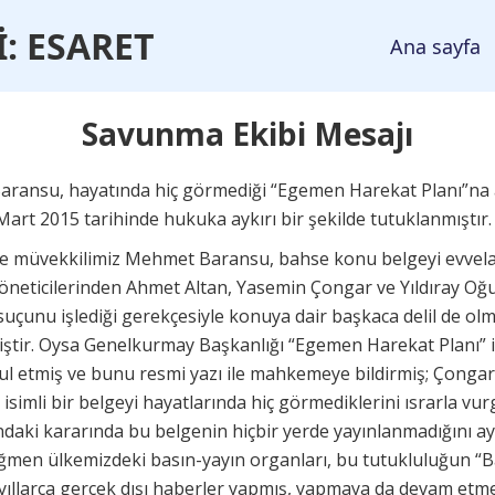
İ
: ESARET
Ana sayfa
Savunma Ekibi Mesajı
ransu, hayatında hiç görmediği “Egemen Harekat Planı”na ai
2 Mart 2015 tarihinde hukuka aykırı bir şekilde tutuklanmıştır.
se müvekkilimiz Mehmet Baransu, bahse konu belgeyi evvela 
neticilerinden Ahmet Altan, Yasemin Çongar ve Yıldıray Oğur 
suçunu işlediği gerekçesiyle konuya dair başkaca delil de olm
tir. Oysa Genelkurmay Başkanlığı “Egemen Harekat Planı” i
bul etmiş ve bunu resmi yazı ile mahkemeye bildirmiş; Çongar
simli bir belgeyi hayatlarında hiç görmediklerini ısrarla vu
daki kararında bu belgenin hiçbir yerde yayınlanmadığını ayr
ğmen ülkemizdeki basın-yayın organları, bu tutukluluğun “B
kin yıllarca gerçek dışı haberler yapmış, yapmaya da devam etme