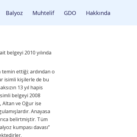
Balyoz
Muhtelif
GDO
Hakkında
t belgeyi 2010 yılında
temin ettiği; ardından o
isimli kişilerle de bu
aksızın 13 yıl hapis
simli belgeyi 2008
, Altan ve Oğur ise
rgulamışlardır. Anayasa
ıca belirtmiştir. Tüm
alyoz kumpası davası”
ktedirler.