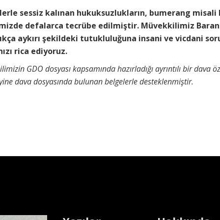
lerle sessiz kalınan hukuksuzlukların, bumerang misali
mizde defalarca tecrübe edilmiştir. Müvekkilimiz Baran
kça aykırı şekildeki tutukluluğuna insani ve vicdani so
zı rica ediyoruz.
limizin GDO dosyası kapsamında hazırladığı ayrıntılı bir dava ö
, yine dava dosyasında bulunan belgelerle desteklenmiştir.