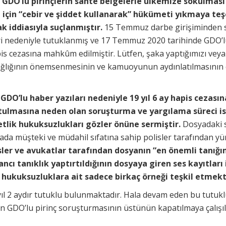
 GDO’lu pirinçlerin sahte belgelerle ülkemize sokulm
ği için “cebir ve şiddet kullanarak” hükümeti yıkmaya t
k iddiasıyla suçlanmıştır.
15 Temmuz darbe girişiminden s
i nedeniyle tutuklanmış ve 17 Temmuz 2020 tarihinde GDO’lu
pis cezasına mahkûm edilmiştir. Lütfen, şaka yaptığımızı veya
ğlığının önemsenmesinin ve kamuoyunun aydınlatılmasının c
DO’lu haber yazıları nedeniyle 19 yıl 6 ay hapis ceza
tulmasına neden olan soruşturma ve yargılama süreci i
etlik hukuksuzlukları gözler önüne sermiştir.
Dosyadaki s
ada müşteki ve müdahil sıfatına sahip polisler tarafından y
ler ve avukatlar tarafından dosyanın “en önemli tanığın
ancı tanıklık yaptırtıldığının dosyaya giren ses kayıtları
 hukuksuzluklara ait sadece birkaç örneği teşkil etmekt
ıl 2 aydır tutuklu bulunmaktadır. Hala devam eden bu tutuk
 GDO’lu pirinç soruşturmasının üstünün kapatılmaya çalışıld