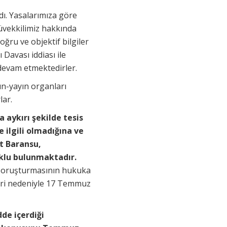
dı. Yasalarımıza göre
müvekkilimiz hakkında
ru ve objektif bilgiler
Davası iddiası ile
devam etmektedirler.
ın-yayın organları
lar.
aykırı şekilde tesis
 ilgili olmadığına ve
 Baransu,
klu bulunmaktadır.
 soruşturmasının hukuka
rleri nedeniyle 17 Temmuz
de içerdiği