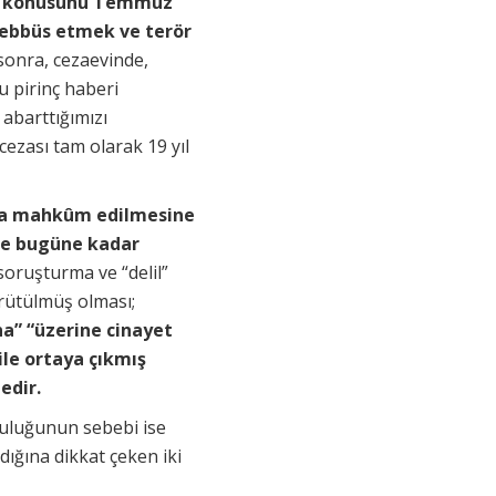
ası konusunu Temmuz
eşebbüs etmek ve terör
onra, cezaevinde,
 pirinç haberi
 abarttığımızı
ezası tam olarak 19 yıl
sına mahkûm edilmesine
se bugüne kadar
oruşturma ve “delil”
ürütülmüş olması;
a” “üzerine cinayet
 ile ortaya çıkmış
edir.
luluğunun sebebi ise
ığına dikkat çeken iki