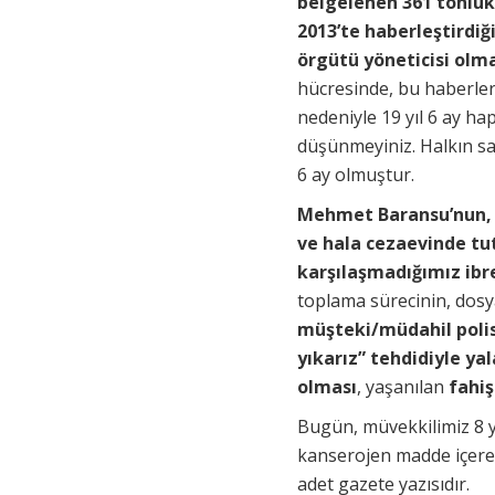
belgelenen 361 tonluk
2013’te haberleştirdi
örgütü yöneticisi olma
hücresinde, bu haberler
nedeniyle 19 yıl 6 ay ha
düşünmeyiniz. Halkın sa
6 ay olmuştur.
Mehmet Baransu’nun, G
ve hala cezaevinde tu
karşılaşmadığımız ibr
toplama sürecinin, dosy
müşteki/müdahil polis
yıkarız” tehdidiyle yal
olması
, yaşanılan
fahiş
Bugün, müvekkilimiz 8 y
kanserojen madde içeren
adet gazete yazısıdır.