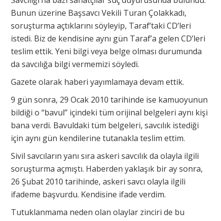
Savcılığı’na bazı sanatçılar suç duyurusunda bulundu.
Bunun üzerine Başsavcı Vekili Turan Çolakkadı,
soruşturma açtıklarını söyleyip, Taraf’taki CD’leri
istedi. Biz de kendisine aynı gün Taraf’a gelen CD’leri
teslim ettik. Yeni bilgi veya belge olması durumunda
da savcılığa bilgi vermemizi söyledi.
Gazete olarak haberi yayımlamaya devam ettik.
9 gün sonra, 29 Ocak 2010 tarihinde ise kamuoyunun
bildiği o “bavul” içindeki tüm orijinal belgeleri aynı kişi
bana verdi. Bavuldaki tüm belgeleri, savcılık istediği
için aynı gün kendilerine tutanakla teslim ettim.
Sivil savcıların yanı sıra askeri savcılık da olayla ilgili
soruşturma açmıştı. Haberden yaklaşık bir ay sonra,
26 Şubat 2010 tarihinde, askeri savcı olayla ilgili
ifademe başvurdu. Kendisine ifade verdim.
Tutuklanmama neden olan olaylar zinciri de bu