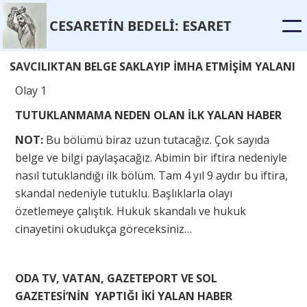
CESARET
İ
N BEDEL
İ
: ESARET
SAVCILIKTAN BELGE SAKLAYIP İMHA ETMİŞİM YALANI
Olay 1
TUTUKLANMAMA NEDEN OLAN İLK YALAN HABER
NOT:
Bu bölümü biraz uzun tutacağız. Çok sayıda
belge ve bilgi paylaşacağız. Abimin bir iftira nedeniyle
nasıl tutuklandığı ilk bölüm. Tam 4 yıl 9 aydır bu iftira,
skandal nedeniyle tutuklu. Başlıklarla olayı
özetlemeye çalıştık. Hukuk skandalı ve hukuk
cinayetini okudukça göreceksiniz…
ODA TV, VATAN, GAZETEPORT VE SOL
GAZETESİ’NİN YAPTIĞI İKİ YALAN HABER