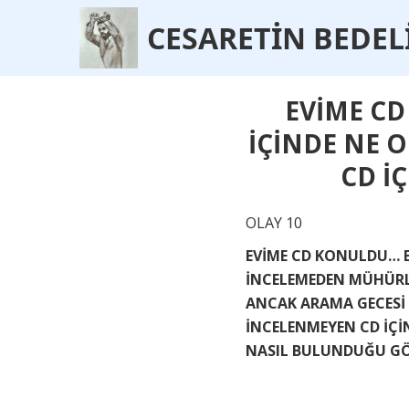
CESARET
İ
N BEDEL
EVİME CD
İÇİNDE NE 
CD İ
OLAY 10
EVİME CD KONULDU… EV
İNCELEMEDEN MÜHÜRLÜ
ANCAK ARAMA GECESİ 
İNCELENMEYEN CD İÇİ
NASIL BULUNDUĞU G