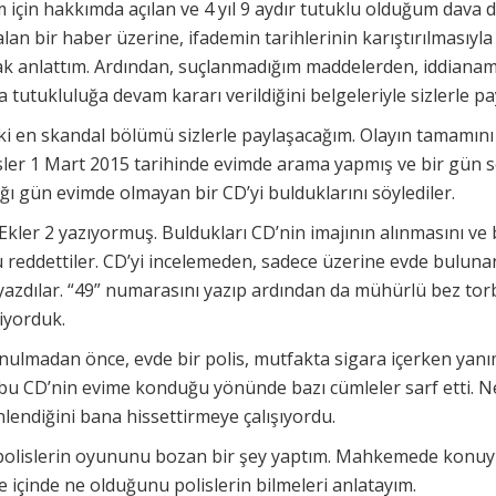
m için hakkımda açılan ve 4 yıl 9 aydır tutuklu olduğum dava
lan bir haber üzerine, ifademin tarihlerinin karıştırılmasıyla 
rak anlattım. Ardından, suçlanmadığım maddelerden, iddian
utukluluğa devam kararı verildiğini belgeleriyle sizlerle pa
ki en skandal bölümü sizlerle paylaşacağım. Olayın tamamın
isler 1 Mart 2015 tarihinde evimde arama yapmış ve bir gün 
ğı gün evimde olmayan bir CD’yi bulduklarını söylediler.
kler 2 yazıyormuş. Buldukları CD’nin imajının alınmasını ve 
nu reddettiler. CD’yi incelemeden, sadece üzerine evde bulun
yazdılar. “49” numarasını yazıp ardından da mühürlü bez to
miyorduk.
lmadan önce, evde bir polis, mutfakta sigara içerken yanıma 
bu CD’nin evime konduğu yönünde bazı cümleler sarf etti. 
lendiğini bana hissettirmeye çalışıyordu.
e polislerin oyununu bozan bir şey yaptım. Mahkemede konuy
 içinde ne olduğunu polislerin bilmeleri anlatayım.