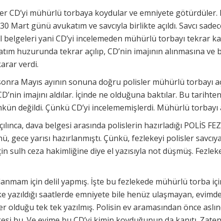
er CD’yi mühürlü torbaya koydular ve emniyete götürdüler. 
30 Mart günü avukatım ve savcıyla birlikte açıldı. Savcı sadec
tal belgeleri yani CD’yi incelemeden mühürlü torbayı tekrar ka
ım huzurunda tekrar açılıp, CD’nin imajının alınmasına ve b
arar verdi.
sonra Mayıs ayının sonuna doğru polisler mühürlü torbayı aç
CD’nin imajını aldılar. İçinde ne olduğuna baktılar. Bu tariht
ün değildi. Çünkü CD’yi incelememişlerdi. Mühürlü torbayı
lınca, dava belgesi arasında polislerin hazırladığı POLİS FE
, gece yarısı hazırlanmıştı. Çünkü, fezlekeyi polisler savcıya
n sulh ceza hakimliğine diye el yazısıyla not düşmüş. Fezlek
lanmam için delil yapmış. İşte bu fezlekede mühürlü torba iç
ke yazıldığı saatlerde emniyete bile henüz ulaşmayan, evimd
er olduğu tek tek yazılmış. Polisin ev aramasından önce aslı
gesi bu. Ve evime bu CD’yi kimin koyduğunun da kanıtı. Zaten