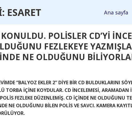
İ
: ESARET
Ana sayfa
 KONULDU. POLİSLER CD’Yİ İN
OLDUĞUNU FEZLEKEYE YAZMIŞL
ÇİNDE NE OLDUĞUNU BİLİYORLA
İMDE “BALYOZ EKLER 2” DİYE BİR CD BULDUKLARINI SÖYLE
 TORBA İÇİNE KOYDULAR. CD İNCELEMESİ, ARAMADAN İK
POLİS FEZLEKE DÜZENLEMİŞ. CD İÇİNDE NE OLDUĞUNU TE
NDE NE OLDUĞUNU BİLEN POLİS VE SAVCI. KAMERA KAYIT
ÖRÜLÜYOR.