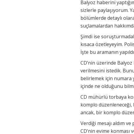
Balyoz haberini yaptığı
sizlerle paylaşıyorum. Ya
bölümlerde detaylı ola
suçlamalardan hakkımda t
Şimdi ise soruşturmada
kısaca özetleyeyim. Pol
İşte bu aramanın yapıldı
CD’nin üzerinde Balyoz E
verilmesini istedik. Bu
belirlemek için numara 
içinde ne olduğunu bil
CD mühürlü torbaya konu
komplo düzenleneceği, 
ancak, bir komplo düzen
Verdiği mesajı aldım v
CD’nin evime konması ve