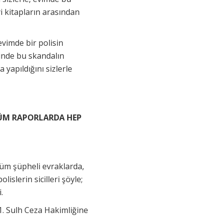
i kitapların arasından
evimde bir polisin
linde bu skandalın
yapıldığını sizlerle
 TÜM RAPORLARDA HEP
üm şüpheli evraklarda,
lislerin sicilleri şöyle;
i.
. Sulh Ceza Hakimliğine