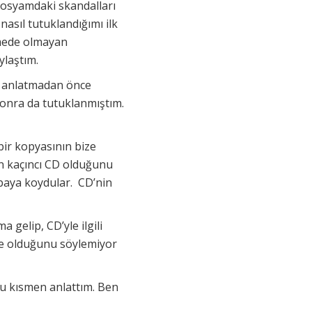
 dosyamdaki skandalları
nasıl tutuklandığımı ilk
amede olmayan
ylaştım.
ı anlatmadan önce
sonra da tutuklanmıştım.
bir kopyasının bize
an kaçıncı CD olduğunu
rbaya koydular. CD’nin
gelip, CD’yle ilgili
Ne olduğunu söylemiyor
u kısmen anlattım. Ben