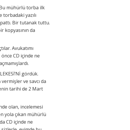
Bu mühürlü torba ilk
e torbadaki yazılı
pattı. Bir tutanak tuttu.
ir kopyasının da
tılar. Avukatımı
en önce CD içinde ne
 açmamışlardı.
ZLEKESİ’Nİ gördük.
 vermişler ve savcı da
enin tarihi de 2 Mart
inde olan, incelemesi
en yola çıkan mühürlü
nda CD içinde ne
 sizlerle, evimde bu