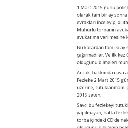
1 Mart 2015 günü polisl
olarak tam bir ay sonra 
evrakları inceleyip, diji
Mühürlü torbanın avukat
avukatıma verilmesine k
Bu karardan tam iki ay 
çağırmadılar. Ve ilk kez 
olduğunu bilmeleri mümk
Ancak, hakkımda dava açı
Fezleke 2 Mart 2015 günü
üzerine, tutuklanmam içi
2015 zaten.
Savcı bu fezlekeyi tutuk
yapılmayan, hatta fezle
torba içindeki CD’de nel
olduğunu bildiğinin bel