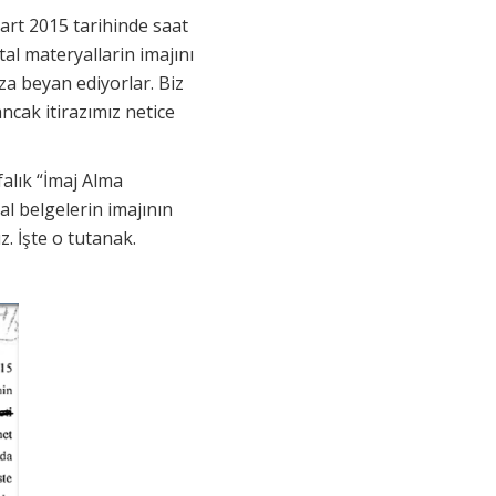
art 2015 tarihinde saat
tal materyallarin imajını
a beyan ediyorlar. Biz
ancak itirazımız netice
falık “İmaj Alma
tal belgelerin imajının
. İşte o tutanak.