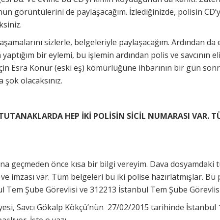
n görüntülerini de paylaşacağım. İzlediğinizde, polisin CD’y
ksiniz.
şamalarını sizlerle, belgeleriyle paylaşacağım. Ardından da 
yaptığım bir eylemi, bu işlemin ardından polis ve savcının e
in Esra Konur (eski eş) kömürlüğüne ihbarının bir gün sonra 
 şok olacaksınız.
 TUTANAKLARDA HEP İKİ POLİSİN SİCİL NUMARASI VAR.
na geçmeden önce kısa bir bilgi vereyim. Dava dosyamdaki t
 ve imzası var. Tüm belgeleri bu iki polise hazırlatmışlar. Bu po
bul Tem Şube Görevlisi ve 312213 İstanbul Tem Şube Görevlis
si, Savcı Gökalp Kökçü’nün 27/02/2015 tarihinde İstanbul 1