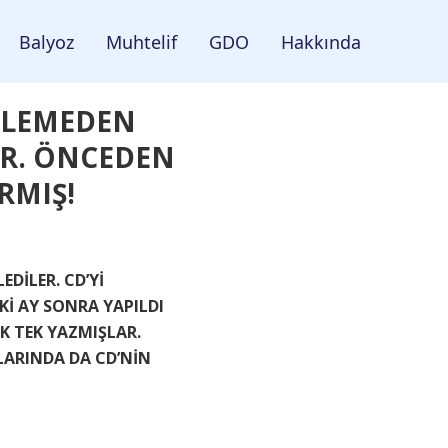
Balyoz
Muhtelif
GDO
Hakkında
CELEMEDEN
AR. ÖNCEDEN
RMIŞ!
DİLER. CD’Yİ
İ AY SONRA YAPILDI
K TEK YAZMIŞLAR.
LARINDA DA CD’NİN