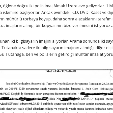
 öğlene doğru iki polis İmaj Almak Üzere eve geliyorlar. 1 M
a işlemine başlıyorlar. Ancak evimdeki, CD, DVD, Kaset ve diji
rın mühürlü torbaya koyup, daha sonra alacaklarını tarafımız
, imajların alınıp, bir kopyasının bize verilmesini istiyoruz 
unan iki bilgisayarın imajını alıyorlar. Arama sonunda iki say
Tutanakta sadece iki bilgisayarın imajının alındığı, diğer diji
 Bu Tutanağa, ben ve polislerin getirdiği muhtar imza atıyoruz