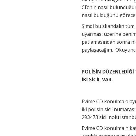
CD’nin nasıl bulunduğunu
nasıl bulduğunu görece
Şimdi bu skandalın tüm a
uyarması üzerine benim 
patlamasından sonra niç
paylaşacağım. Okuyunca
POLİSİN DÜZENLEDİĞİ
İKİ SİCİL VAR.
Evime CD konulma olayı
iki polisin sicil numarası
293473 sicil nolu İstan
Evime CD konulma hikaye