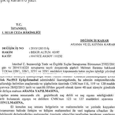
ik iş kararlı o yazı.