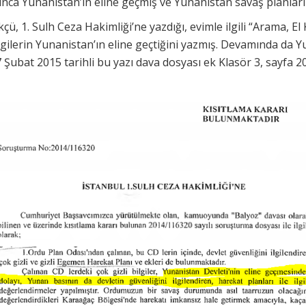
ınca Yunanistan’ın eline geçmiş ve Yunanistan savaş planları
çü, 1. Sulh Ceza Hakimliği’ne yazdığı, evimle ilgili “Arama, El
lgilerin Yunanistan’ın eline geçtiğini yazmış. Devamında da 
 Şubat 2015 tarihli bu yazı dava dosyası ek Klasör 3, sayfa 20