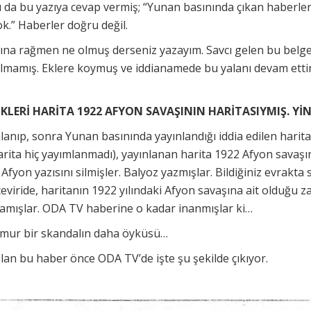
da bu yazıya cevap vermiş; “Yunan basınında çıkan haberle
yok.” Haberler doğru değil.
ına rağmen ne olmuş derseniz yazayım. Savcı gelen bu belg
lmamış. Eklere koymuş ve iddianamede bu yalanı devam ettirm
KLERİ HARİTA 1922 AFYON SAVAŞININ HARİTASIYMIŞ. YİN
anıp, sonra Yunan basınında yayınlandığı iddia edilen harita
rita hiç yayımlanmadı), yayınlanan harita 1922 Afyon savaşın
Afyon yazısını silmişler. Balyoz yazmışlar. Bildiğiniz evrakta s
viride, haritanın 1922 yılındaki Afyon savaşına ait olduğu za
mamışlar. ODA TV haberine o kadar inanmışlar ki…
mamur bir skandalın daha öyküsü…
n bu haber önce ODA TV’de işte şu şekilde çıkıyor.