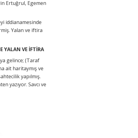
rin Ertuğrul, Egemen
eyi iddianamesinde
iş. Yalan ve iftira
E YALAN VE İFTİRA
ya gelince; (Taraf
a ait haritaymış ve
ahtecilik yapılmış.
ten yazıyor. Savcı ve