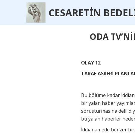
CESARET
İ
N BEDEL
ODA TV’Nİ
OLAY 12
TARAF ASKERİ PLANLAR
Bu bölüme kadar iddiana
bir yalan haber yayımla
soruşturmasına delil di
bu yalan haberler nede
İddianamede benzer bir 