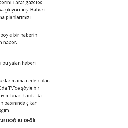
berini Taraf gazetesi
aya çıkıyormuş. Haberi
a planlarımızı
 böyle bir haberin
an haber.
ı bu yalan haberi
utuklanmama neden olan
Oda TV’de şöyle bir
ayımlanan harita da
an basınında çıkan
cağım.
LAR DOĞRU DEĞİL