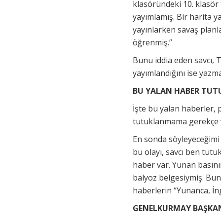
klasöründeki 10. klasör
yayımlamış. Bir harita y
yayınlarken savaş planl
öğrenmiş.”
Bunu iddia eden savcı, 
yayımlandığını ise yazma
BU YALAN HABER TUT
İşte bu yalan haberler,
tutuklanmama gerekçe y
En sonda söyleyeceğimi
bu olayı, savcı ben tut
haber var. Yunan basını
balyoz belgesiymiş. Bun
haberlerin “Yunanca, İng
GENELKURMAY BAŞKANL