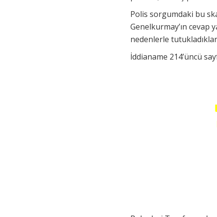
Polis sorgumdaki bu ska
Genelkurmay’ın cevap ya
nedenlerle tutukladıklar
İddianame 214’üncü sayf