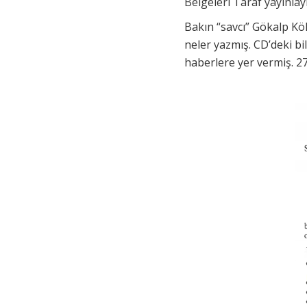
Belgeleri Taraf yayınlay
Bakın “savcı” Gökalp Kök
neler yazmış. CD’deki bi
haberlere yer vermiş. 27