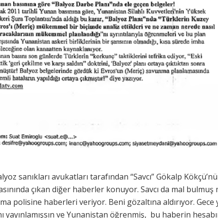
lyoz sanıkları avukatları tarafından “Savcı” Gökalp Kökçü’
sınında çıkan diğer haberler konuyor. Savcı da mal bulmuş 
ma polisine haberleri veriyor. Beni gözaltına aldırıyor. Gece 
ını yayınlamışsın ve Yunanistan öğrenmiş, bu haberin hesabın