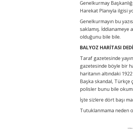
Genelkurmay Başkanlığı 
Harekat Planıyla ilgisi 
Genelkurmayın bu yazıs
saklamış. İddianameye a
olduğunu bile bile.
BALYOZ HARİTASI DEDİ
Taraf gazetesinde yayınl
gazetesinde böyle bir ha
haritanın altındaki 1922 
Başka skandal, Türkçe çe
polisler bunu bile oku
İşte sizlere dört başı 
Tutuklanmama neden ola