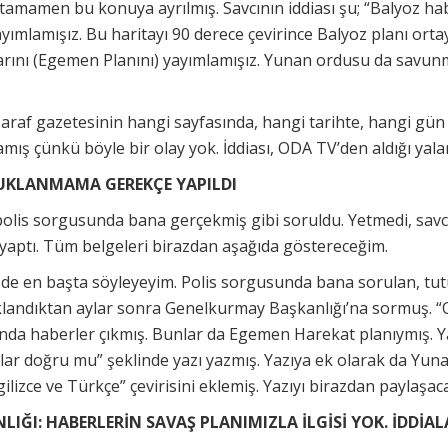
 tamamen bu konuya ayrılmış. Savcının iddiası şu; “Balyoz ha
ayımlamışız. Bu haritayı 90 derece çevirince Balyoz planı ort
arını (Egemen Planını) yayımlamışız. Yunan ordusu da savunm
Taraf gazetesinin hangi sayfasında, hangi tarihte, hangi gün
mış çünkü böyle bir olay yok. İddiası, ODA TV’den aldığı yal
UKLANMAMA GEREKÇE YAPILDI
 polis sorgusunda bana gerçekmiş gibi soruldu. Yetmedi, savc
aptı. Tüm belgeleri birazdan aşağıda göstereceğim.
 de en başta söyleyeyim. Polis sorgusunda bana sorulan, t
uklandıktan aylar sonra Genelkurmay Başkanlığı’na sormuş. “
nda haberler çıkmış. Bunlar da Egemen Harekat planıymış. Y
lar doğru mu” şeklinde yazı yazmış. Yazıya ek olarak da Yun
ilizce ve Türkçe” çevirisini eklemiş. Yazıyı birazdan paylaşa
IĞI: HABERLERİN SAVAŞ PLANIMIZLA İLGİSİ YOK. İDDİA