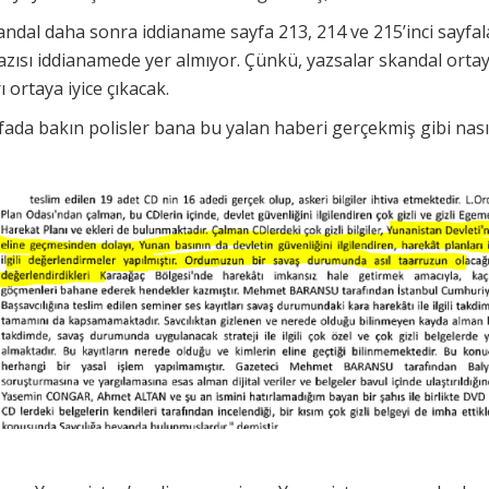
ndal daha sonra iddianame sayfa 213, 214 ve 215’inci sayfala
zısı iddianamede yer almıyor. Çünkü, yazsalar skandal orta
ı ortaya iyice çıkacak.
ada bakın polisler bana bu yalan haberi gerçekmiş gibi nas