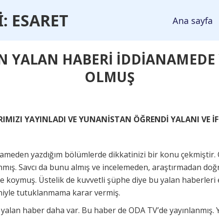
İ
: ESARET
Ana sayfa
N YALAN HABERİ İDDİANAMEDE 
OLMUŞ
IMIZI YAYINLADI VE YUNANİSTAN ÖĞRENDİ YALANI VE İF
meden yazdığım bölümlerde dikkatinizi bir konu çekmiştir. 
nmış. Savcı da bunu almış ve incelemeden, araştırmadan doğr
ye koymuş. Üstelik de kuvvetli şüphe diye bu yalan haberler
niyle tutuklanmama karar vermiş.
yalan haber daha var. Bu haber de ODA TV’de yayınlanmış. 