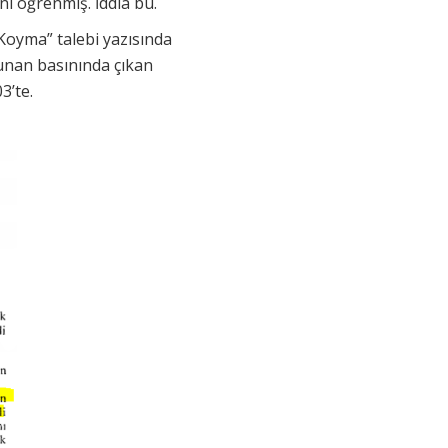
nı öğrenmiş. İddia bu.
 Koyma” talebi yazısında
Yunan basınında çıkan
3’te.