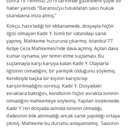
sonra 15 Temmuz 2015 tarihinde gazetelere şöyle bir
haber yansıdı. “Baransu’yu tutuklatan savcı hukuk
skandalına imza atmış.”
Kökçü, hazırladığı bir iddianamede, dosyayla hiçbir
ilgisi olmayan Kadir Y. İsimli bir vatandaşı sanık
yapmış. Mahkeme huzuruna çıkarmış. İstanbul 77.
Asliye Ceza Mahkemesi’nde dava açılmış. Açılan dava
kumar oynama, yer temin etme suçlaması. Bu
suçlamayla karşı karşıya kalan Kadir Y. Olaylarla
ilgisinin olmadığını, bir yanlışlık olduğunu söylemiş.
Kendisiyle başka bir kişinin karıştırılıp
karıştırılmadığını sormuş. Kadir Y. Dosyadaki
evraklara baktığını, kendisinin hiçbir evrakta isminin
olmadığını mahkemeye söylemiş. Yapılan incelemede,
Kadir Y.’nin dosyada aslında isminin olmadığı,
ifadesinin bile alınmadığı ancak sanık yapıldığı ortaya
çıkmış. Mahkeme bu durumu anlayamamış. Savcının