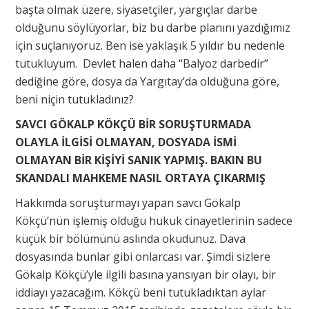
başta olmak üzere, siyasetçiler, yargıçlar darbe
olduğunu söylüyorlar, biz bu darbe planını yazdığımız
için suçlanıyoruz. Ben ise yaklaşık 5 yıldır bu nedenle
tutukluyum. Devlet halen daha “Balyoz darbedir”
dediğine göre, dosya da Yargıtay’da olduğuna göre,
beni niçin tutukladınız?
SAVCI GÖKALP KÖKÇÜ BİR SORUŞTURMADA
OLAYLA İLGİSİ OLMAYAN, DOSYADA İSMİ
OLMAYAN BİR KİŞİYİ SANIK YAPMIŞ. BAKIN BU
SKANDALI MAHKEME NASIL ORTAYA ÇIKARMIŞ
Hakkımda soruşturmayı yapan savcı Gökalp
Kökçü’nün işlemiş olduğu hukuk cinayetlerinin sadece
küçük bir bölümünü aslında okudunuz. Dava
dosyasında bunlar gibi onlarcası var. Şimdi sizlere
Gökalp Kökçü’yle ilgili basına yansıyan bir olayı, bir
iddiayı yazacağım. Kökçü beni tutukladıktan aylar