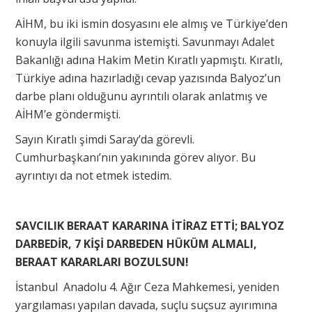
AİHM, bu iki ismin dosyasını ele almış ve Türkiye’den
konuyla ilgili savunma istemişti. Savunmayı Adalet
Bakanlığı adına Hakim Metin Kıratlı yapmıştı. Kıratlı,
Türkiye adına hazırladığı cevap yazısında Balyoz’un
darbe planı olduğunu ayrıntılı olarak anlatmış ve
AİHM’e göndermişti.
Sayın Kıratlı şimdi Saray’da görevli.
Cumhurbaşkanı’nın yakınında görev alıyor. Bu
ayrıntıyı da not etmek istedim.
SAVCILIK BERAAT KARARINA İTİRAZ ETTİ; BALYOZ
DARBEDİR, 7 KİŞİ DARBEDEN HÜKÜM ALMALI,
BERAAT KARARLARI BOZULSUN!
İstanbul Anadolu 4. Ağır Ceza Mahkemesi, yeniden
yargılaması yapılan davada, suçlu suçsuz ayırımına