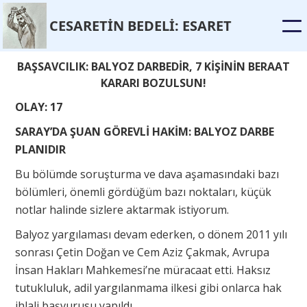
CESARET
İ
N BEDEL
İ
: ESARET
BAŞSAVCILIK: BALYOZ DARBEDİR, 7 KİŞİNİN BERAAT
KARARI BOZULSUN!
OLAY: 17
SARAY’DA ŞUAN GÖREVLİ HAKİM: BALYOZ DARBE
PLANIDIR
Bu bölümde soruşturma ve dava aşamasındaki bazı
bölümleri, önemli gördüğüm bazı noktaları, küçük
notlar halinde sizlere aktarmak istiyorum.
Balyoz yargılaması devam ederken, o dönem 2011 yılı
sonrası Çetin Doğan ve Cem Aziz Çakmak, Avrupa
İnsan Hakları Mahkemesi’ne müracaat etti. Haksız
tutukluluk, adil yargılanmama ilkesi gibi onlarca hak
ihlali başvurusu yapıldı.