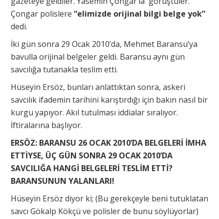
gazeteye geldiler. Yasemin Çongar’la görüştüler.
Çongar polislere
“elimizde orijinal bilgi belge yok”
dedi.
İki gün sonra 29 Ocak 2010’da, Mehmet Baransu’ya
bavulla orijinal belgeler geldi. Baransu aynı gün
savcılığa tutanakla teslim etti.
Hüseyin Ersöz, bunları anlattıktan sonra, askeri
savcılık ifademin tarihini karıştırdığı için bakın nasıl bir
kurgu yapıyor. Akıl tutulması iddialar sıralıyor.
İftiralarına başlıyor.
ERSÖZ: BARANSU 26 OCAK 2010’DA BELGELERİ İMHA
ETTİYSE, ÜÇ GÜN SONRA 29 OCAK 2010’DA
SAVCILIĞA HANGİ BELGELERİ TESLİM ETTİ?
BARANSUNUN YALANLARI!
Hüseyin Ersöz diyor ki; (Bu gerekçeyle beni tutuklatan
savcı Gökalp Kökçü ve polisler de bunu söylüyorlar)