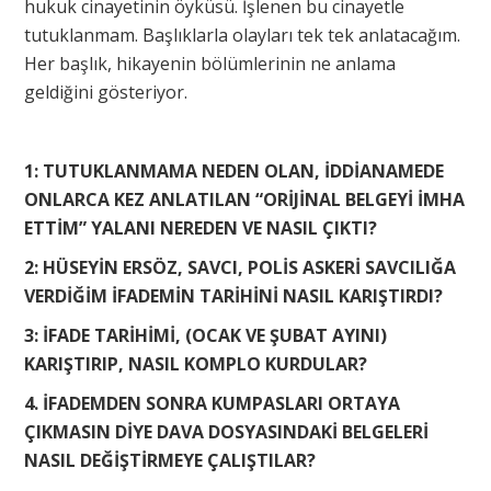
hukuk cinayetinin öyküsü. İşlenen bu cinayetle
tutuklanmam. Başlıklarla olayları tek tek anlatacağım.
Her başlık, hikayenin bölümlerinin ne anlama
geldiğini gösteriyor.
1: TUTUKLANMAMA NEDEN OLAN, İDDİANAMEDE
ONLARCA KEZ ANLATILAN “ORİJİNAL BELGEYİ İMHA
ETTİM” YALANI NEREDEN VE NASIL ÇIKTI?
2: HÜSEYİN ERSÖZ, SAVCI, POLİS ASKERİ SAVCILIĞA
VERDİĞİM İFADEMİN TARİHİNİ NASIL KARIŞTIRDI?
3: İFADE TARİHİMİ, (OCAK VE ŞUBAT AYINI)
KARIŞTIRIP, NASIL KOMPLO KURDULAR?
4. İFADEMDEN SONRA KUMPASLARI ORTAYA
ÇIKMASIN DİYE DAVA DOSYASINDAKİ BELGELERİ
NASIL DEĞİŞTİRMEYE ÇALIŞTILAR?