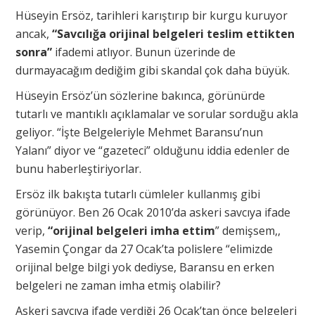
Hüseyin Ersöz, tarihleri karıştırıp bir kurgu kuruyor
ancak,
“Savcılığa orijinal belgeleri teslim ettikten
sonra”
ifademi atlıyor. Bunun üzerinde de
durmayacağım dediğim gibi skandal çok daha büyük.
Hüseyin Ersöz’ün sözlerine bakınca, görünürde
tutarlı ve mantıklı açıklamalar ve sorular sorduğu akla
geliyor. “İşte Belgeleriyle Mehmet Baransu’nun
Yalanı” diyor ve “gazeteci” olduğunu iddia edenler de
bunu haberleştiriyorlar.
Ersöz ilk bakışta tutarlı cümleler kullanmış gibi
görünüyor. Ben 26 Ocak 2010’da askeri savcıya ifade
verip,
“orijinal belgeleri imha ettim
” demişsem,,
Yasemin Çongar da 27 Ocak’ta polislere “elimizde
orijinal belge bilgi yok dediyse, Baransu en erken
belgeleri ne zaman imha etmiş olabilir?
Askeri savcıya ifade verdiği 26 Ocak’tan önce belgeleri