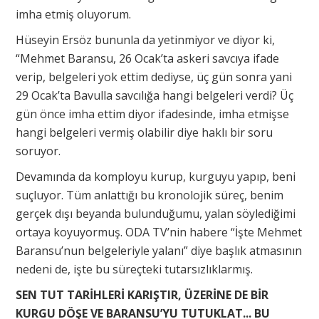
imha etmiş oluyorum.
Hüseyin Ersöz bununla da yetinmiyor ve diyor ki,
“Mehmet Baransu, 26 Ocak’ta askeri savcıya ifade
verip, belgeleri yok ettim dediyse, üç gün sonra yani
29 Ocak’ta Bavulla savcılığa hangi belgeleri verdi? Üç
gün önce imha ettim diyor ifadesinde, imha etmişse
hangi belgeleri vermiş olabilir diye haklı bir soru
soruyor.
Devamında da komployu kurup, kurguyu yapıp, beni
suçluyor. Tüm anlattığı bu kronolojik süreç, benim
gerçek dışı beyanda bulunduğumu, yalan söylediğimi
ortaya koyuyormuş. ODA TV’nin habere “İşte Mehmet
Baransu’nun belgeleriyle yalanı” diye başlık atmasının
nedeni de, işte bu süreçteki tutarsızlıklarmış.
SEN TUT TARİHLERİ KARIŞTIR, ÜZERİNE DE BİR
KURGU DÖŞE VE BARANSU’YU TUTUKLAT... BU