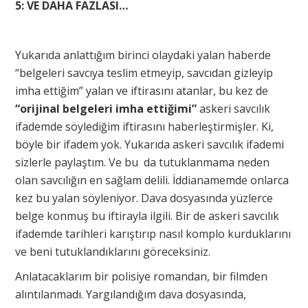
5: VE DAHA FAZLASI…
Yukarıda anlattığım birinci olaydaki yalan haberde
“belgeleri savcıya teslim etmeyip, savcıdan gizleyip
imha ettiğim” yalan ve iftirasını atanlar, bu kez de
“orijinal belgeleri imha ettiğimi”
askeri savcılık
ifademde söylediğim iftirasını haberleştirmişler. Ki,
böyle bir ifadem yok. Yukarıda askeri savcılık ifademi
sizlerle paylaştım. Ve bu da tutuklanmama neden
olan savcılığın en sağlam delili. İddianamemde onlarca
kez bu yalan söyleniyor. Dava dosyasında yüzlerce
belge konmuş bu iftirayla ilgili. Bir de askeri savcılık
ifademde tarihleri karıştırıp nasıl komplo kurduklarını
ve beni tutuklandıklarını göreceksiniz.
Anlatacaklarım bir polisiye romandan, bir filmden
alıntılanmadı. Yargılandığım dava dosyasında,