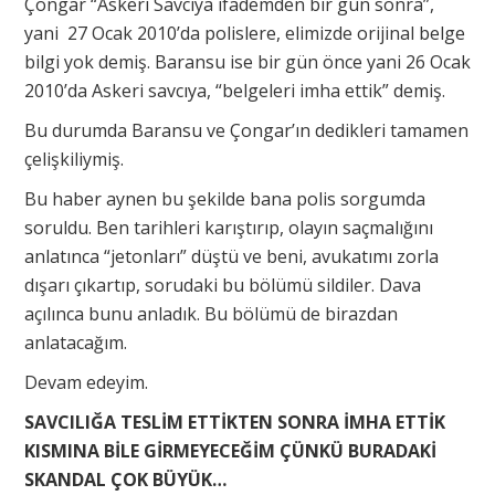
Çongar “Askeri Savcıya ifademden bir gün sonra”,
yani 27 Ocak 2010’da polislere, elimizde orijinal belge
bilgi yok demiş. Baransu ise bir gün önce yani 26 Ocak
2010’da Askeri savcıya, “belgeleri imha ettik” demiş.
Bu durumda Baransu ve Çongar’ın dedikleri tamamen
çelişkiliymiş.
Bu haber aynen bu şekilde bana polis sorgumda
soruldu. Ben tarihleri karıştırıp, olayın saçmalığını
anlatınca “jetonları” düştü ve beni, avukatımı zorla
dışarı çıkartıp, sorudaki bu bölümü sildiler. Dava
açılınca bunu anladık. Bu bölümü de birazdan
anlatacağım.
Devam edeyim.
SAVCILIĞA TESLİM ETTİKTEN SONRA İMHA ETTİK
KISMINA BİLE GİRMEYECEĞİM ÇÜNKÜ BURADAKİ
SKANDAL ÇOK BÜYÜK…