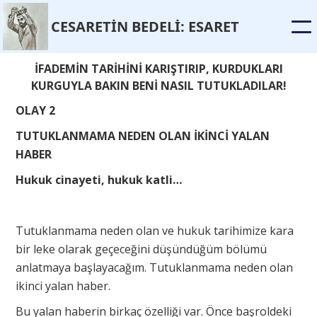
CESARET
İ
N BEDEL
İ
: ESARET
İFADEMİN TARİHİNİ KARIŞTIRIP, KURDUKLARI
KURGUYLA BAKIN BENİ NASIL TUTUKLADILAR!
OLAY 2
TUTUKLANMAMA NEDEN OLAN İKİNCİ YALAN
HABER
Hukuk cinayeti, hukuk katli…
Tutuklanmama neden olan ve hukuk tarihimize kara
bir leke olarak geçeceğini düşündüğüm bölümü
anlatmaya başlayacağım. Tutuklanmama neden olan
ikinci yalan haber.
Bu yalan haberin birkaç özelliği var. Önce başroldeki