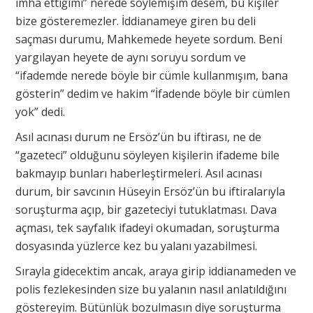
imha ettiğimi” nerede söylemişim desem, bu kişiler
bize gösteremezler. İddianameye giren bu deli
saçması durumu, Mahkemede heyete sordum. Beni
yargılayan heyete de aynı soruyu sordum ve
“ifademde nerede böyle bir cümle kullanmışım, bana
gösterin” dedim ve hakim “İfadende böyle bir cümlen
yok” dedi.
Asıl acınası durum ne Ersöz’ün bu iftirası, ne de
“gazeteci” olduğunu söyleyen kişilerin ifademe bile
bakmayıp bunları haberleştirmeleri. Asıl acınası
durum, bir savcının Hüseyin Ersöz’ün bu iftiralarıyla
soruşturma açıp, bir gazeteciyi tutuklatması. Dava
açması, tek sayfalık ifadeyi okumadan, soruşturma
dosyasında yüzlerce kez bu yalanı yazabilmesi.
Sırayla gidecektim ancak, araya girip iddianameden ve
polis fezlekesinden size bu yalanın nasıl anlatıldığını
göstereyim. Bütünlük bozulmasın diye soruşturma