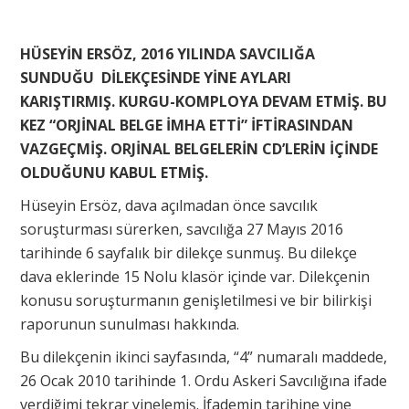
HÜSEYİN ERSÖZ, 2016 YILINDA SAVCILIĞA
SUNDUĞU DİLEKÇESİNDE YİNE AYLARI
KARIŞTIRMIŞ. KURGU-KOMPLOYA DEVAM ETMİŞ. BU
KEZ “ORJİNAL BELGE İMHA ETTİ” İFTİRASINDAN
VAZGEÇMİŞ. ORJİNAL BELGELERİN CD’LERİN İÇİNDE
OLDUĞUNU KABUL ETMİŞ.
Hüseyin Ersöz, dava açılmadan önce savcılık
soruşturması sürerken, savcılığa 27 Mayıs 2016
tarihinde 6 sayfalık bir dilekçe sunmuş. Bu dilekçe
dava eklerinde 15 Nolu klasör içinde var. Dilekçenin
konusu soruşturmanın genişletilmesi ve bir bilirkişi
raporunun sunulması hakkında.
Bu dilekçenin ikinci sayfasında, “4” numaralı maddede,
26 Ocak 2010 tarihinde 1. Ordu Askeri Savcılığına ifade
verdiğimi tekrar yinelemiş. İfademin tarihine yine