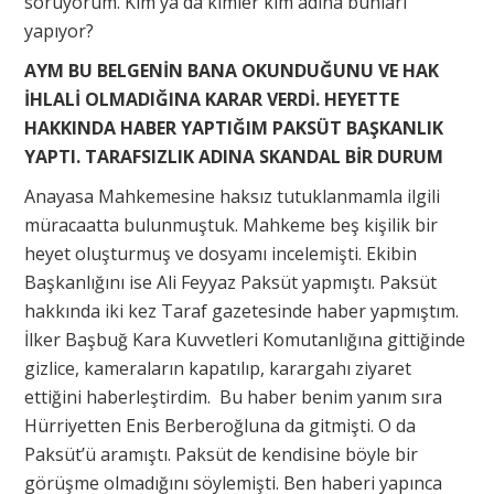
soruyorum. Kim ya da kimler kim adına bunları
yapıyor?
AYM BU BELGENİN BANA OKUNDUĞUNU VE HAK
İHLALİ OLMADIĞINA KARAR VERDİ. HEYETTE
HAKKINDA HABER YAPTIĞIM PAKSÜT BAŞKANLIK
YAPTI. TARAFSIZLIK ADINA SKANDAL BİR DURUM
Anayasa Mahkemesine haksız tutuklanmamla ilgili
müracaatta bulunmuştuk. Mahkeme beş kişilik bir
heyet oluşturmuş ve dosyamı incelemişti. Ekibin
Başkanlığını ise Ali Feyyaz Paksüt yapmıştı. Paksüt
hakkında iki kez Taraf gazetesinde haber yapmıştım.
İlker Başbuğ Kara Kuvvetleri Komutanlığına gittiğinde
gizlice, kameraların kapatılıp, karargahı ziyaret
ettiğini haberleştirdim. Bu haber benim yanım sıra
Hürriyetten Enis Berberoğluna da gitmişti. O da
Paksüt’ü aramıştı. Paksüt de kendisine böyle bir
görüşme olmadığını söylemişti. Ben haberi yapınca