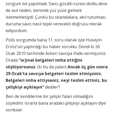
sorgum ise yapılmadı. Savcı gözaltı süresi doldu dese
de asıl neden, benimle yüz yüze gelmek
istememesiydi. Çünkü bu skandallara, akıl tutulması
duruma savcı nasıl tepki verecekti doğrusu merak
ediyordum.
Polis sorgumda bana 11. soru olarak işte Hüseyin
Ersöz’ün yaptırdığı bu haber soruldu. Dendi ki 26
Ocak 2010 tarihinde Askeri savcıya ifade vermişsiniz.
Orada
“orjinal belgeleri imha ettiğini
söylüyorsunuz
. (ki bu da yalan)
Ancak üç gün sonra
29 Ocak’ta savcıya belgeleri teslim etmişsiniz.
Belgeleri imha ettiyseniz, neyi teslim ettiniz, bu
çelişkiyi açıklayın”
dediler?
Ben de kendilerine bir çelişki falan olmadığını
söyledim. Israrla bana aradaki çelişkiyi açıklayın diye
sordular.