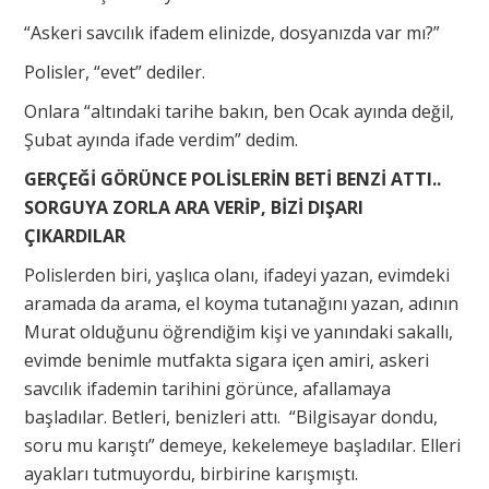
“Askeri savcılık ifadem elinizde, dosyanızda var mı?”
Polisler, “evet” dediler.
Onlara “altındaki tarihe bakın, ben Ocak ayında değil,
Şubat ayında ifade verdim” dedim.
GERÇEĞİ GÖRÜNCE POLİSLERİN BETİ BENZİ ATTI..
SORGUYA ZORLA ARA VERİP, BİZİ DIŞARI
ÇIKARDILAR
Polislerden biri, yaşlıca olanı, ifadeyi yazan, evimdeki
aramada da arama, el koyma tutanağını yazan, adının
Murat olduğunu öğrendiğim kişi ve yanındaki sakallı,
evimde benimle mutfakta sigara içen amiri, askeri
savcılık ifademin tarihini görünce, afallamaya
başladılar. Betleri, benizleri attı. “Bilgisayar dondu,
soru mu karıştı” demeye, kekelemeye başladılar. Elleri
ayakları tutmuyordu, birbirine karışmıştı.