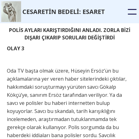
CESARET
İ
N BEDEL
İ
: ESARET
POLİS AYLARI KARIŞTIRDIĞINI ANLADI. ZORLA BİZİ
DIŞARI ÇIKARIP SORULARI DEĞİŞTİRDİ
OLAY 3
Oda TV başta olmak üzere, Hüseyin Ersöz’ün bu
açıklamalarına yer veren haber sitelerindeki çıktılar,
hakkımdaki soruşturmayı yürüten savcı Gökalp
Kökçü’ye, sanırım Ersöz tarafından veriliyor. Ya da
savcı ve polisler bu haberi internetten bulup
koyuyorlar. Savcı bu skandalı, tarih karışıklığını
incelemeden, araştırmadan tutuklanmamda tek
gerekçe olarak kullanıyor. Polis sorgumda da bu
haberdeki iddiaları bana polisler sordu. Savcılık