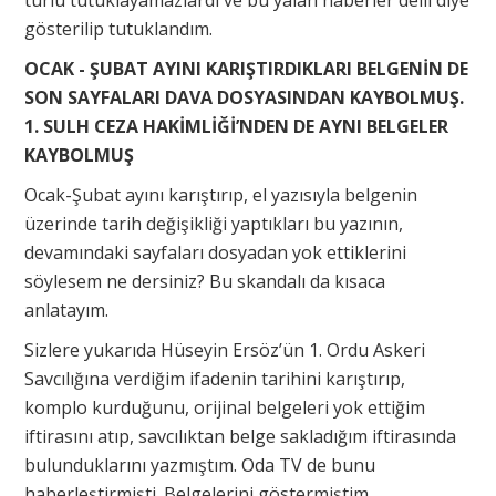
türlü tutuklayamazlardı ve bu yalan haberler delil diye
gösterilip tutuklandım.
OCAK - ŞUBAT AYINI KARIŞTIRDIKLARI BELGENİN DE
SON SAYFALARI DAVA DOSYASINDAN KAYBOLMUŞ.
1. SULH CEZA HAKİMLİĞİ’NDEN DE AYNI BELGELER
KAYBOLMUŞ
Ocak-Şubat ayını karıştırıp, el yazısıyla belgenin
üzerinde tarih değişikliği yaptıkları bu yazının,
devamındaki sayfaları dosyadan yok ettiklerini
söylesem ne dersiniz? Bu skandalı da kısaca
anlatayım.
Sizlere yukarıda Hüseyin Ersöz’ün 1. Ordu Askeri
Savcılığına verdiğim ifadenin tarihini karıştırıp,
komplo kurduğunu, orijinal belgeleri yok ettiğim
iftirasını atıp, savcılıktan belge sakladığım iftirasında
bulunduklarını yazmıştım. Oda TV de bunu
haberleştirmişti. Belgelerini göstermiştim.