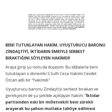
BENİ TUTUKLAYAN HAKİM, UYUŞTURUCU BARONU
ZİNDAŞTİYİ, İKTİDARIN EMRİYLE SERBEST
BIRAKTIĞINI SÖYLEYEN HAKİMDİ!
Araya girip şu notu da düşeyim. Bu iddialarla beni
tutuklayan o dönemki 5.Sulh Ceza Hakimi Cevdet
Özcan adlı bir “hakimdi.”
Uyuşturucu baronu Zindaşti’yi serbest bırakan ve
gerekçesini de şu şekilde açıklayan hakim; “
İktidar
partisinden eski bir milletvekili beni sürekli
arayarak bu şahsın mutlaka tahliye edilmesi