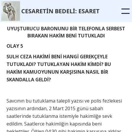
CESARET
İ
N BEDEL
İ
: ESARET
UYUŞTURUCU BARONUNU BİR TELEFONLA SERBEST
BIRAKAN HAKİM BENİ TUTUKLADI
OLAY 5
SULH CEZA HAKİMİ BENİ HANGİ GEREKÇEYLE
TUTUKLADI? TUTUKLAYAN HAKİM KİMDİ? BU
HAKİM KAMUOYUNUN KARŞISINA NASIL BİR
SKANDALLA GELDİ?
Savcının bu tutuklama talepli yazısı ve polis fezlekesi
yazısının ardından, 2 Mart 2015 günü sabah
saatlerinde tutuklanma istemiyle hakimliğe sevk
edildim. Saatlerce hakimliğin kapısında beni
beklettiler. Öğlen 04:30 gibi hakimin karşısına aldılar.