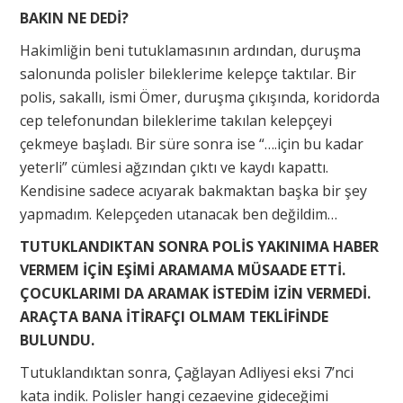
BAKIN NE DEDİ?
Hakimliğin beni tutuklamasının ardından, duruşma
salonunda polisler bileklerime kelepçe taktılar. Bir
polis, sakallı, ismi Ömer, duruşma çıkışında, koridorda
cep telefonundan bileklerime takılan kelepçeyi
çekmeye başladı. Bir süre sonra ise “….için bu kadar
yeterli” cümlesi ağzından çıktı ve kaydı kapattı.
Kendisine sadece acıyarak bakmaktan başka bir şey
yapmadım. Kelepçeden utanacak ben değildim…
TUTUKLANDIKTAN SONRA POLİS YAKINIMA HABER
VERMEM İÇİN EŞİMİ ARAMAMA MÜSAADE ETTİ.
ÇOCUKLARIMI DA ARAMAK İSTEDİM İZİN VERMEDİ.
ARAÇTA BANA İTİRAFÇI OLMAM TEKLİFİNDE
BULUNDU.
Tutuklandıktan sonra, Çağlayan Adliyesi eksi 7’nci
kata indik. Polisler hangi cezaevine gideceğimi