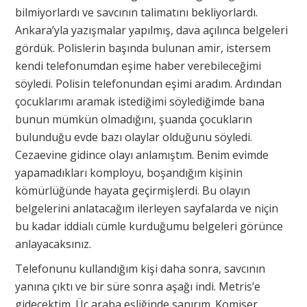
bilmiyorlardı ve savcının talimatını bekliyorlardı.
Ankara’yla yazışmalar yapılmış, dava açılınca belgeleri
gördük. Polislerin başında bulunan amir, istersem
kendi telefonumdan eşime haber verebileceğimi
söyledi. Polisin telefonundan eşimi aradım. Ardından
çocuklarımı aramak istediğimi söylediğimde bana
bunun mümkün olmadığını, şuanda çocukların
bulunduğu evde bazı olaylar olduğunu söyledi.
Cezaevine gidince olayı anlamıştım. Benim evimde
yapamadıkları komployu, boşandığım kişinin
kömürlüğünde hayata geçirmişlerdi. Bu olayın
belgelerini anlatacağım ilerleyen sayfalarda ve niçin
bu kadar iddialı cümle kurduğumu belgeleri görünce
anlayacaksınız.
Telefonunu kullandığım kişi daha sonra, savcının
yanına çıktı ve bir süre sonra aşağı indi. Metris’e
gidecektim. Üç araba eşliğinde sanırım. Komiser