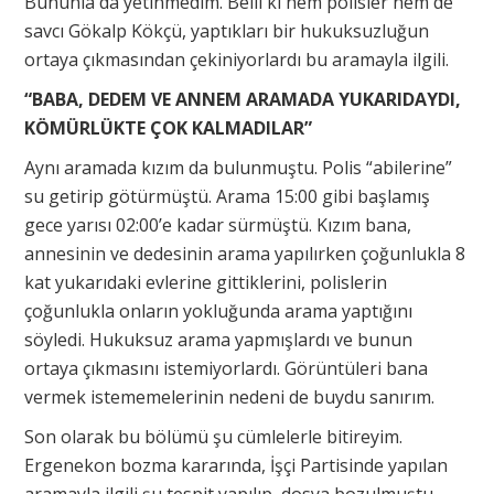
Bununla da yetinmedim. Belli ki hem polisler hem de
savcı Gökalp Kökçü, yaptıkları bir hukuksuzluğun
ortaya çıkmasından çekiniyorlardı bu aramayla ilgili.
“BABA, DEDEM VE ANNEM ARAMADA YUKARIDAYDI,
KÖMÜRLÜKTE ÇOK KALMADILAR”
Aynı aramada kızım da bulunmuştu. Polis “abilerine”
su getirip götürmüştü. Arama 15:00 gibi başlamış
gece yarısı 02:00’e kadar sürmüştü. Kızım bana,
annesinin ve dedesinin arama yapılırken çoğunlukla 8
kat yukarıdaki evlerine gittiklerini, polislerin
çoğunlukla onların yokluğunda arama yaptığını
söyledi. Hukuksuz arama yapmışlardı ve bunun
ortaya çıkmasını istemiyorlardı. Görüntüleri bana
vermek istememelerinin nedeni de buydu sanırım.
Son olarak bu bölümü şu cümlelerle bitireyim.
Ergenekon bozma kararında, İşçi Partisinde yapılan