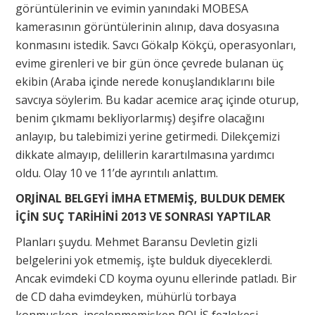
görüntülerinin ve evimin yanındaki MOBESA
kamerasının görüntülerinin alınıp, dava dosyasına
konmasını istedik. Savcı Gökalp Kökçü, operasyonları,
evime girenleri ve bir gün önce çevrede bulanan üç
ekibin (Araba içinde nerede konuşlandıklarını bile
savcıya söylerim. Bu kadar acemice araç içinde oturup,
benim çıkmamı bekliyorlarmış) deşifre olacağını
anlayıp, bu talebimizi yerine getirmedi. Dilekçemizi
dikkate almayıp, delillerin karartılmasına yardımcı
oldu. Olay 10 ve 11’de ayrıntılı anlattım.
ORJİNAL BELGEYİ İMHA ETMEMİŞ, BULDUK DEMEK
İÇİN SUÇ TARİHİNİ 2013 VE SONRASI YAPTILAR
Planları şuydu. Mehmet Baransu Devletin gizli
belgelerini yok etmemiş, işte bulduk diyeceklerdi.
Ancak evimdeki CD koyma oyunu ellerinde patladı. Bir
de CD daha evimdeyken, mühürlü torbaya